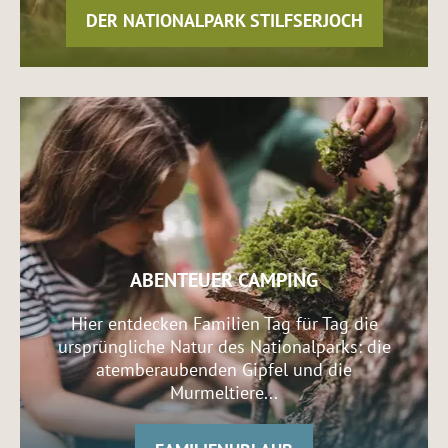
DER NATIONALPARK STILFSERJOCH
ABENTEUER CAMPING
Hier entdecken Familien Tag für Tag die
ursprüngliche Natur des Nationalparks: die
atemberaubenden Gipfel und die
Murmeltiere...