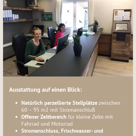
Ausstattung auf einen Blick:
Natürlich parzellierte Stellplätze
zwischen
60 – 95 m2 mit Stromanschluß
Offener Zeltbereich
für kleine Zelte mit
Fahrrad und Motorrad
Stromanschluss, Frischwasser- und