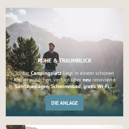
RUHE & TRAUMBLICK
Unser
Campingplatz
liegt in einem schönen
Kiefernwäldchen, verfügt über
neu
renovierte
Sanitäranlagen
,
Schwimmbad, gratis Wi-Fi,...
DIE ANLAGE