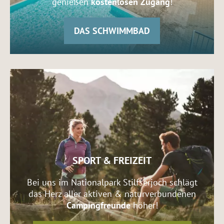
genießen
kostenlosen Zugang
!
DAS SCHWIMMBAD
SPORT & FREIZEIT
Bei uns im Nationalpark Stilfserjoch schlägt
das Herz aller aktiven & naturverbundenen
Campingfreunde
höher!