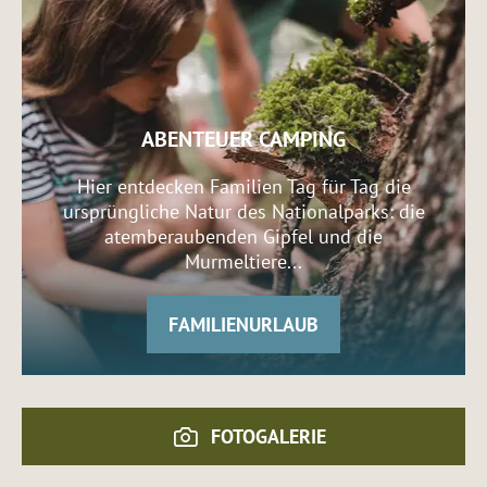
ABENTEUER CAMPING
Hier entdecken Familien Tag für Tag die
ursprüngliche Natur des Nationalparks: die
atemberaubenden Gipfel und die
Murmeltiere...
FAMILIENURLAUB
FOTOGALERIE