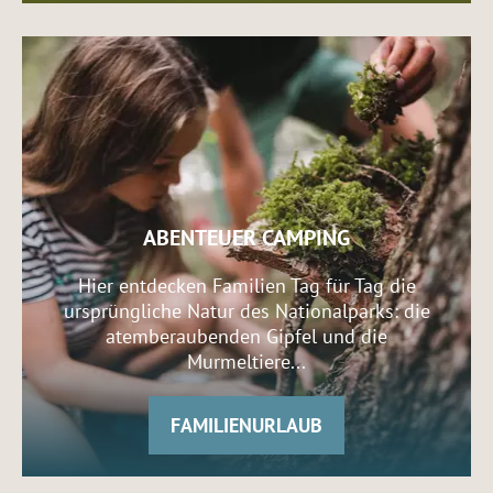
ABENTEUER CAMPING
Hier entdecken Familien Tag für Tag die
ursprüngliche Natur des Nationalparks: die
atemberaubenden Gipfel und die
Murmeltiere...
FAMILIENURLAUB