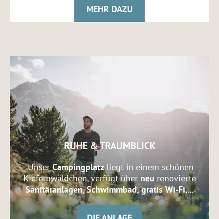
MEHR DAZU
RUHE & TRAUMBLICK
Unser
Campingplatz
liegt in einem schönen
Kiefernwäldchen, verfügt über
neu
renovierte
Sanitäranlagen
,
Schwimmbad, gratis Wi-Fi,...
DIE ANLAGE