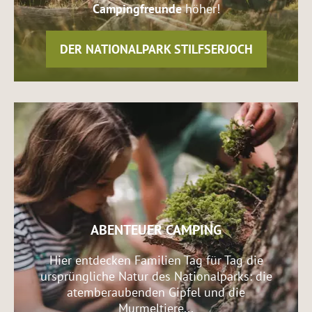
Campingfreunde
höher!
DER NATIONALPARK STILFSERJOCH
ABENTEUER CAMPING
Hier entdecken Familien Tag für Tag die
ursprüngliche Natur des Nationalparks: die
atemberaubenden Gipfel und die
Murmeltiere...