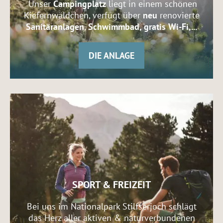
Unser
Campingplatz
liegt in einem schönen
Kiefernwäldchen, verfügt über
neu
renovierte
Sanitäranlagen
,
Schwimmbad, gratis Wi-Fi,...
DIE ANLAGE
SPORT & FREIZEIT
Bei uns im Nationalpark Stilfserjoch schlägt
das Herz aller aktiven & naturverbundenen