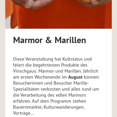
URLAUBSBEGLEITER
ESSEN & TRINKEN
VINSCHGAUCARD
FOTOGALERIE
GUTSCHEIN SCHENKEN
KULTUR ENTDECKEN
ANZAHLUNG
WETTER
Marmor & Marillen
KONTAKT & ANREISE
VINSCHGAUCARD
Diese Veranstaltung hat Kultstatus und
Partner & Links
feiert die begehrtesten Produkte des
Vinschgaus: Marmor und Marillen. Jährlich
am ersten Wochenende im
August
können
Besucherinnen und Besucher Marille-
Spezialitäten verkosten und alles rund um
die Verarbeitung des edlen Marmors
erfahren. Auf dem Programm stehen
Bauernmärkte, Kulturwanderungen,
Vorträge…