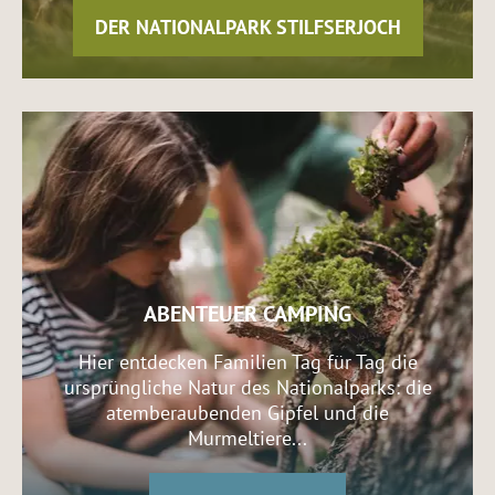
DER NATIONALPARK STILFSERJOCH
ABENTEUER CAMPING
Hier entdecken Familien Tag für Tag die
ursprüngliche Natur des Nationalparks: die
atemberaubenden Gipfel und die
Murmeltiere...