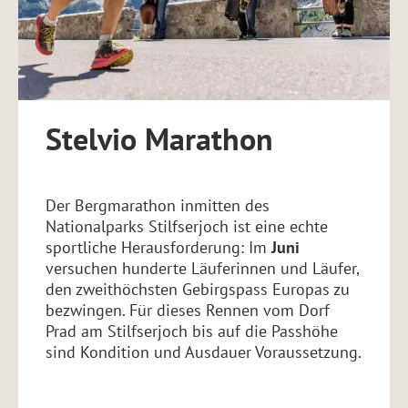
URLAUBSBEGLEITER
ESSEN & TRINKEN
VINSCHGAUCARD
FOTOGALERIE
GUTSCHEIN SCHENKEN
KULTUR ENTDECKEN
ANZAHLUNG
WETTER
Stelvio Marathon
KONTAKT & ANREISE
VINSCHGAUCARD
Der Bergmarathon inmitten des
Partner & Links
Nationalparks Stilfserjoch ist eine echte
sportliche Herausforderung: Im
Juni
versuchen hunderte Läuferinnen und Läufer,
den zweithöchsten Gebirgspass Europas zu
bezwingen. Für dieses Rennen vom Dorf
Prad am Stilfserjoch bis auf die Passhöhe
sind Kondition und Ausdauer Voraussetzung.