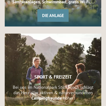
Sanitäranlagen
,
Schwimmbad, gratis Wi-Fi,...
DIE ANLAGE
SPORT & FREIZEIT
Bei uns im Nationalpark Stilfserjoch schlägt
das Herz aller aktiven & naturverbundenen
Campingfreunde
höher!