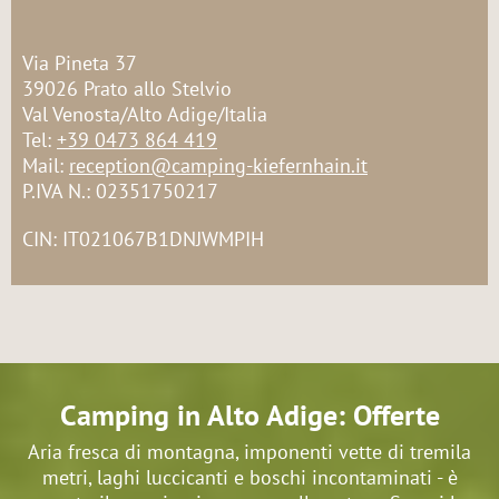
Via Pineta 37
39026 Prato allo Stelvio
Val Venosta/Alto Adige/Italia
Tel:
+39 0473 864 419
Mail:
reception@camping-kiefernhain.it
P.IVA N.: 02351750217
CIN: IT021067B1DNJWMPIH
Camping in Alto Adige: Offerte
Aria fresca di montagna, imponenti vette di tremila
metri, laghi luccicanti e boschi incontaminati - è