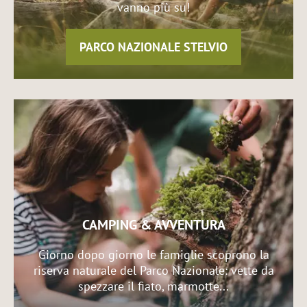
vanno più su!
PARCO NAZIONALE STELVIO
CAMPING & AVVENTURA
Giorno dopo giorno le famiglie scoprono la
riserva naturale del Parco Nazionale: vette da
spezzare il fiato, marmotte...